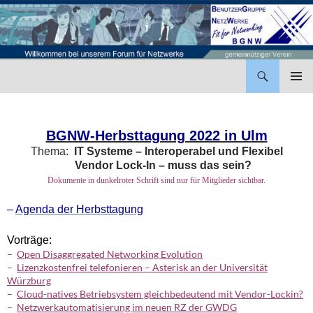
BenutzerGruppe NetzWerke
ZUM
INHALT
PRIMÄR
SPRINGEN
MENÜ
BGNW-Herbsttagung 2022 in Ulm
Thema:
IT Systeme – Interoperabel und Flexibel
__
Vendor Lock-In – muss das sein?
Dokumente in dunkelroter Schrift sind nur für Mitglieder sichtbar.
–
Agenda der Herbsttagung
Vorträge:
–
Open Disaggregated Networking Evolution
–
Lizenzkostenfrei telefonieren – Asterisk an der Universität
Würzburg
–
Cloud-natives Betriebsystem gleichbedeutend mit Vendor-Lockin?
–
Netzwerkautomatisierung im neuen RZ der GWDG