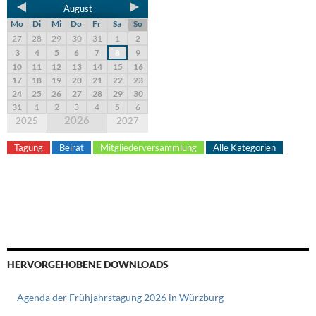
August
Mo
Di
Mi
Do
Fr
Sa
So
27
28
29
30
31
1
2
3
4
5
6
7
8
9
10
11
12
13
14
15
16
17
18
19
20
21
22
23
24
25
26
27
28
29
30
31
1
2
3
4
5
6
2026
2025
2027
Tagung
Beirat
Mitgliederversammlung
Alle Kategorien
HERVORGEHOBENE DOWNLOADS
Agenda der Frühjahrstagung 2026 in Würzburg