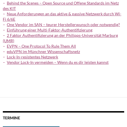
–
Behind the Scenes – Open Source und Offene Standards im Netz
des KIT
–
Neue Anforderungen an das aktive & passive Netzwerk durch Wi-
Fi 6/6E
–
One Vendor im SAN – teurer Herstellerwunsch oder notwendig?
–
Einführung einer Multi-Faktor-Authentifizierung
–
2 Faktor Authentifizierung an der Philipps-Universität Marburg
(UMR)
–
EVPN – One Protocol To Rule Them All
–
eduVPN im Münchner Wissenschaftsnetz
–
Lock-In-resistentes Netzwerk
–
Vendor Lock-In vermeiden – Wenn du es dir leisten kannst
TERMINE