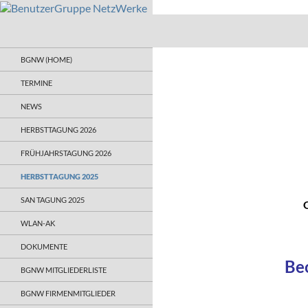
BenutzerGruppe NetzWerke
Informationsaustausch für
BGNW (HOME)
Administratoren und Anwender
TERMINE
NEWS
HERBSTTAGUNG 2026
FRÜHJAHRSTAGUNG 2026
HERBSTTAGUNG 2025
SAN TAGUNG 2025
WLAN-AK
DOKUMENTE
Be
BGNW MITGLIEDERLISTE
BGNW FIRMENMITGLIEDER