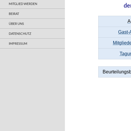
MITGLIED WERDEN
de
BEIRAT
A
ÜBER UNS
Gast-
DATENSCHUTZ
Mitglie
IMPRESSUM
Tagu
Beurteilungs