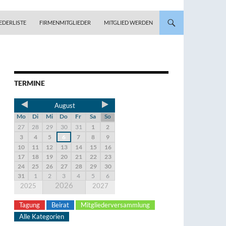
EDERLISTE
FIRMENMITGLIEDER
MITGLIED WERDEN
TERMINE
August
Mo
Di
Mi
Do
Fr
Sa
So
27
28
29
30
31
1
2
3
4
5
6
7
8
9
10
11
12
13
14
15
16
17
18
19
20
21
22
23
24
25
26
27
28
29
30
31
1
2
3
4
5
6
2026
2025
2027
Tagung
Beirat
Mitgliederversammlung
Alle Kategorien