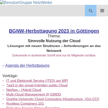
BenutzerGruppe NetzWerke
ZUM
INHALT
PRIMÄR
SPRINGEN
MENÜ
BGNW-Herbsttagung 2023 in Göttingen
Thema:
Sinnvolle Nutzung der Cloud
Lösungen mit neuen Strukturen – Anforderungen an das
Netzwerk
Dokumente in dunkelroter Schrift sind nur für Mitglieder sichtbar.
–
Agenda der Herbsttagung
Vorträge:
–
IT und Elektronik Service (ITES) am MPI
–
?aaS in der privat-hybriden public Cloud
–
NetApp – Hybrid Cloud
–
Multi-Cloud Management @ GWDG
–
Goethe-University Cloud-Computing Infrastructure (GU-CCI)
–
Rootless Containers 101